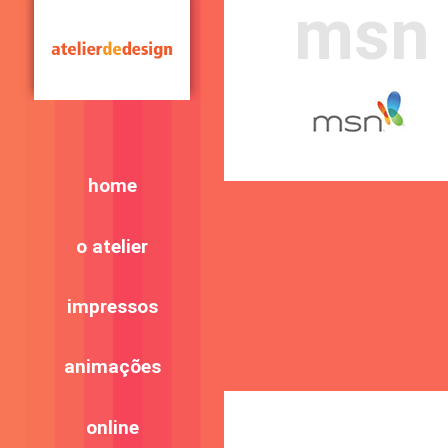
msn
home
o atelier
impressos
animações
online