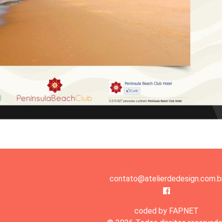
contato@atelierdedesign.com.b
coded by FAPNET