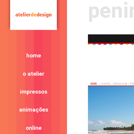
peni
home
o atelier
impressos
animações
online