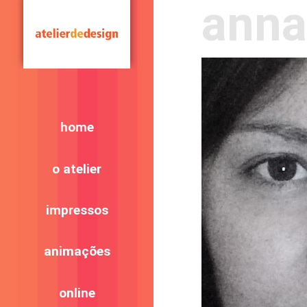
ann
home
o atelier
impressos
animações
online