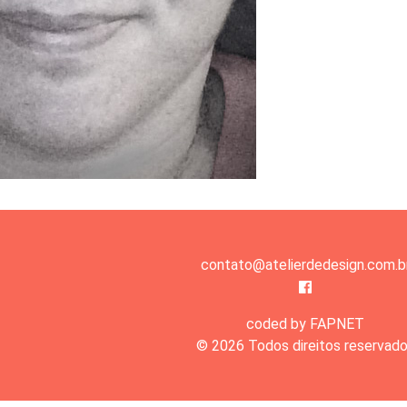
contato@atelierdedesign.com.b
coded by FAPNET
© 2026 Todos direitos reservad