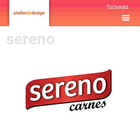
Português
sereno