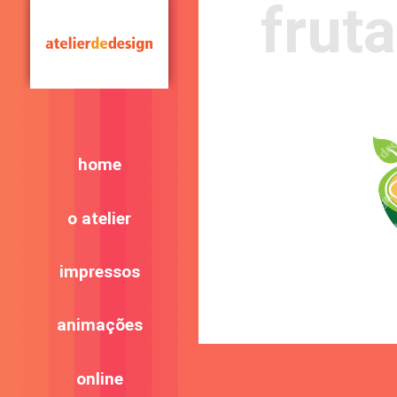
fruta
home
o atelier
impressos
animações
online