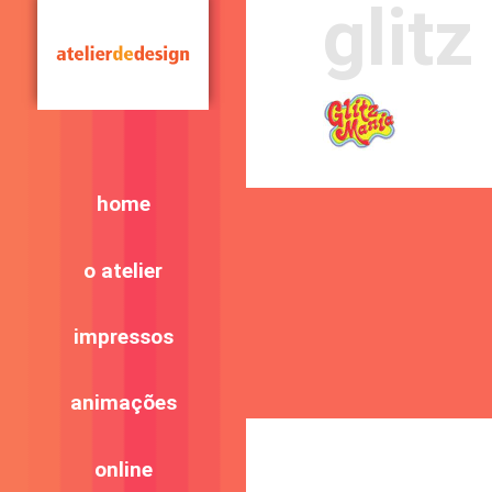
glitz
home
o atelier
impressos
animações
online