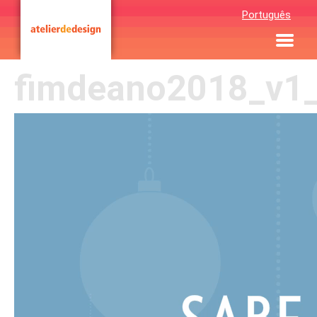
Português
fimdeano2018_v1
Tocador
de
vídeo