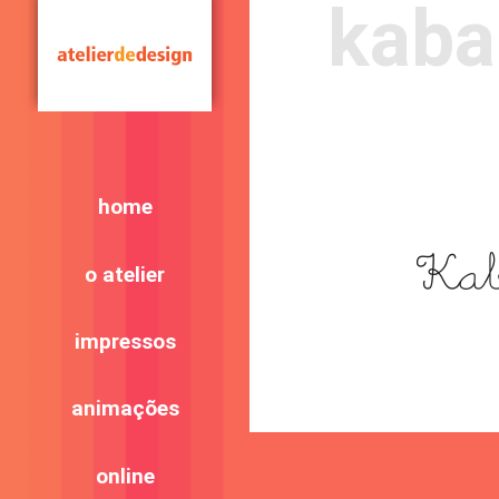
kaba
home
o atelier
impressos
animações
online